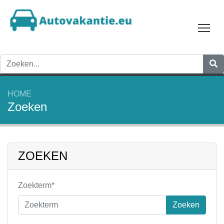
Tog
HOME
Zoeken
ZOEKEN
Zoekterm*
Zoeken