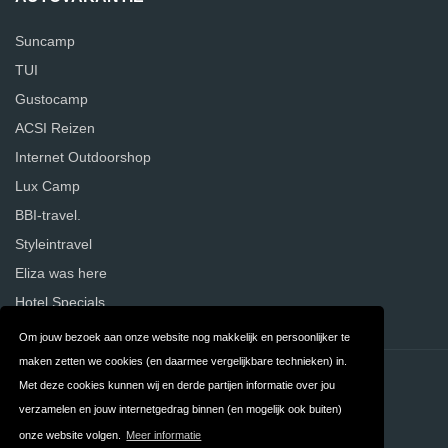
Suncamp
TUI
Gustocamp
ACSI Reizen
Internet Outdoorshop
Lux Camp
BBI-travel.
Styleintravel
Eliza was here
Hotel Specials
Om jouw bezoek aan onze website nog makkelijk en persoonlijker te
maken zetten we cookies (en daarmee vergelijkbare technieken) in.
Contact
Privacy
Met deze cookies kunnen wij en derde partijen informatie over jou
verzamelen en jouw internetgedrag binnen (en mogelijk ook buiten)
Algemene
FAQ
onze website volgen.
Meer informatie